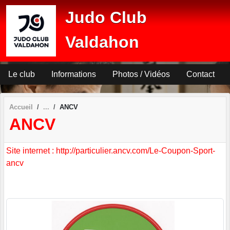
Panneau de gestion des cookies
Judo Club
Valdahon
Le club
Informations
Photos / Vidéos
Contact
Accueil
ANCV
ANCV
Site internet : http://particulier.ancv.com/Le-Coupon-Sport-
ancv